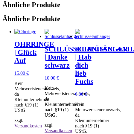
Menge
Ähnliche Produkte
Ähnliche Produkte
OHRRINGE
SCHLÜSSELANHÄNGER
SCHLÜSSELANH
| Glück
| Danke
| Hab
Auf
schwarz
dich
lieb
15,00
€
10,00
€
Fuchs
Kein
Kein
Mehrwertsteuerausweis,
Mehrwertsteuerausweis,
da
6,00
€
da
Kleinunternehmer
Kleinunternehmer
Kein
nach §19 (1)
nach §19 (1)
Mehrwertsteuerausweis,
UStG.
UStG.
da
zzgl.
Kleinunternehmer
zzgl.
Versandkosten
nach §19 (1)
Versandkosten
UStG.