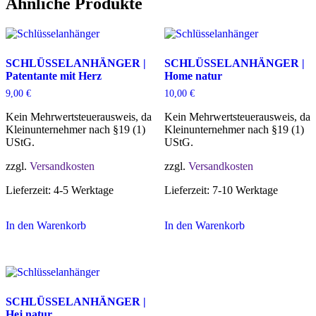
Ähnliche Produkte
Menge
SCHLÜSSELANHÄNGER |
SCHLÜSSELANHÄNGER |
Patentante mit Herz
Home natur
9,00
€
10,00
€
Kein Mehrwertsteuerausweis, da
Kein Mehrwertsteuerausweis, da
Kleinunternehmer nach §19 (1)
Kleinunternehmer nach §19 (1)
UStG.
UStG.
zzgl.
Versandkosten
zzgl.
Versandkosten
Lieferzeit:
4-5 Werktage
Lieferzeit:
7-10 Werktage
In den Warenkorb
In den Warenkorb
SCHLÜSSELANHÄNGER |
Hej natur