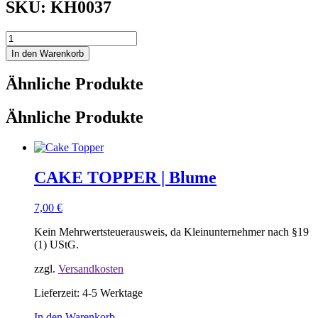
SKU: KH0037
SCHRIFTZUG
|
In den Warenkorb
you
are
Ähnliche Produkte
my
sunshine
Menge
Ähnliche Produkte
CAKE TOPPER | Blume
7,00
€
Kein Mehrwertsteuerausweis, da Kleinunternehmer nach §19
(1) UStG.
zzgl.
Versandkosten
Lieferzeit:
4-5 Werktage
In den Warenkorb