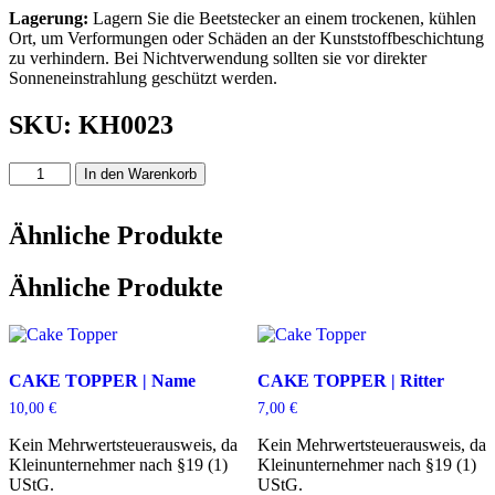
Lagerung:
Lagern Sie die Beetstecker an einem trockenen, kühlen
Ort, um Verformungen oder Schäden an der Kunststoffbeschichtung
zu verhindern. Bei Nichtverwendung sollten sie vor direkter
Sonneneinstrahlung geschützt werden.
SKU: KH0023
BEETSTECKER
In den Warenkorb
|
Zucchini
Menge
Ähnliche Produkte
Ähnliche Produkte
CAKE TOPPER | Name
CAKE TOPPER | Ritter
10,00
€
7,00
€
Kein Mehrwertsteuerausweis, da
Kein Mehrwertsteuerausweis, da
Kleinunternehmer nach §19 (1)
Kleinunternehmer nach §19 (1)
UStG.
UStG.