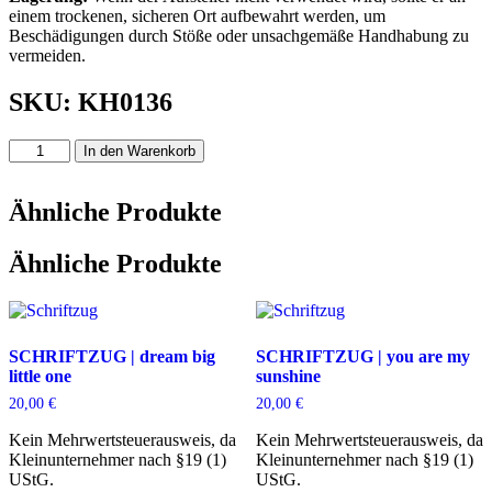
einem trockenen, sicheren Ort aufbewahrt werden, um
Beschädigungen durch Stöße oder unsachgemäße Handhabung zu
vermeiden.
SKU: KH0136
AUFSTELLER
In den Warenkorb
|
Mama
Menge
Ähnliche Produkte
Ähnliche Produkte
SCHRIFTZUG | dream big
SCHRIFTZUG | you are my
little one
sunshine
20,00
€
20,00
€
Kein Mehrwertsteuerausweis, da
Kein Mehrwertsteuerausweis, da
Kleinunternehmer nach §19 (1)
Kleinunternehmer nach §19 (1)
UStG.
UStG.